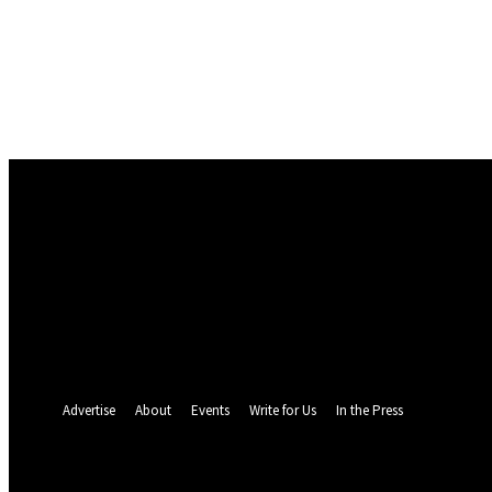
Conectare
Bine ați venit! Autentificați-vă in contul dvs
numele dvs de utilizator
parola dvs
Ați uitat parola? obține ajutor
Recuperare parola
Recuperați-vă parola
adresa dvs de email
O parola va fi trimisă pe adresa dvs de email.
Advertise
About
Events
Write for Us
In the Press