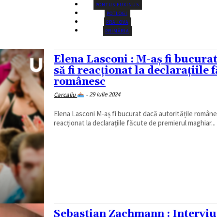
PONTUS EUXINUS
POTLOGI
PRAHOVA
PRIMĂRIA
Elena Lasconi : M-aș fi bucura
să fi reacționat la declarațiil
românesc
29 iulie 2024
Carcaliu
-
Elena Lasconi M-aș fi bucurat dacă autoritățile române responsabile cu politica externă (Președinția, Guvernul și MAE) ar fi
reacționat la declarațiile făcute de premierul maghiar...
Sebastian Zachmann : Interviu