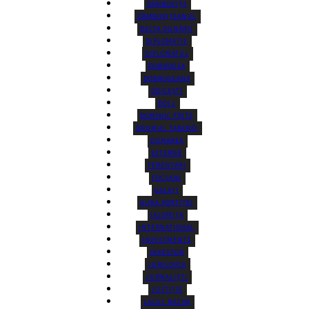
DÂMBOVIȚA
DÂMBOVIȚEANUL
DELTA DUNĂRII
DIPLOMAŢIE
DIPLOMATUL
DOBROGEA
DOBROGEANA
DOICEȘTI
DOLJ
DOMINIC FRITZ
DRUMUL TABEREI
DUNĂREA
EXTERNE
FERENTARI
FOCȘANI
GALAȚI
GURA PORTIȚEI
IALOMIȚA
INTERNATIONAL
INVESTMENTS
INVESTOR
JURILOVCA
JURNALIȘTI
JUSTIȚIE
LACUL RAZIM