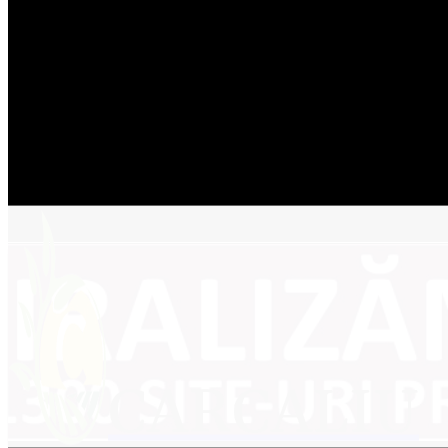
vineri, 7 august 2026
23.2
Carcaliu
C
CAR
CONTACT EMAIL
Камень | 
CARCALIU